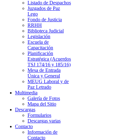
Listado de Despachos
Juzgados de Paz
Lego
Fondo de Justicia
RRHH
Biblioteca Judicial
Legislación
Escuela de
Capacitación
Planificación
Estratégica (Acuerdos
TSJ 174/16 y 185/16)
Mesa de Entrada
Única y General
MEUG Laboral y de
Paz Letrado
Multimedia
Galería de Fotos
Mapa del Sitio
Descargas
Formularios
Descargas varias
Contacto
Información de
Contacto