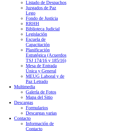
Listado de Despachos
Juzgados de Paz
Lego
Fondo de Justicia
RRHH
Biblioteca Judicial
Legislación
Escuela de
Capacitación
Planificación
Estratégica (Acuerdos
TSJ 174/16 y 185/16)
Mesa de Entrada
Única y General
MEUG Laboral y de
Paz Letrado
Multimedia
Galería de Fotos
Mapa del Sitio
Descargas
Formularios
Descargas varias
Contacto
Información de
Contacto