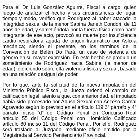
Para el Dr. Luis González Aguirre, Fiscal a cargo, quien
luego de analizar el hecho y sus circunstancias de lugar,
tiempo y modo, verifico que Rodríguez al haber atacado la
integridad sexual de la menor Sabina Janeth Condori, de 11
años de edad, y sometiéndola por la fuerza física como parte
integrante de ese acto, provocó su muerte por insuficiencia
cardio respiratoria aguda de origen traumático por Asfixia
mecánica; siendo el presente, en los términos de la
Convención de Belén Do Pará, un caso de violencia de
género en su mayor expresión. En este hecho se produjo un
sometimiento de Rodríguez hacia Sabina (la menor de
edad), ejerciendo sobre ella violencia física y sexual, basado
en una relación desigual de poder.
Por lo que, ante la solicitud de la nueva imputación del
Ministerio Público Fiscal, la Jueza ordenó el cambio de
calificación legal, atento a que, con anterioridad, el imputado
había sido procesado por Abuso Sexual con Acceso Carnal
Agravado según lo previsto en el artículo 119 3° párrafo y 4°
párrafo inciso “d” del Código Penal en Concurso Real
artículo 55 del Código Penal con Homicidio Calificado
artículo 80 inciso 11 del Código Penal. Por ello, Rodríguez
será traslado al Juzgado, mediante oficio emitido por la
Magistrada al Servicio Penitenciario Provincial.