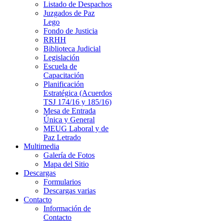
Listado de Despachos
Juzgados de Paz
Lego
Fondo de Justicia
RRHH
Biblioteca Judicial
Legislación
Escuela de
Capacitación
Planificación
Estratégica (Acuerdos
TSJ 174/16 y 185/16)
Mesa de Entrada
Única y General
MEUG Laboral y de
Paz Letrado
Multimedia
Galería de Fotos
Mapa del Sitio
Descargas
Formularios
Descargas varias
Contacto
Información de
Contacto