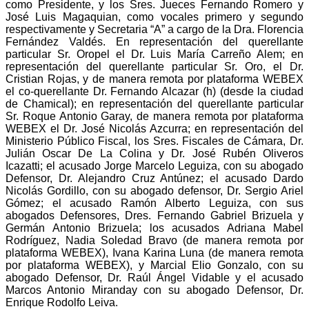
como Presidente, y los Sres. Jueces Fernando Romero y
José Luis Magaquian, como vocales primero y segundo
respectivamente y Secretaria “A” a cargo de la Dra. Florencia
Fernández Valdés. En representación del querellante
particular Sr. Oropel el Dr. Luis María Carreño Alem; en
representación del querellante particular Sr. Oro, el Dr.
Cristian Rojas, y de manera remota por plataforma WEBEX
el co-querellante Dr. Fernando Alcazar (h) (desde la ciudad
de Chamical); en representación del querellante particular
Sr. Roque Antonio Garay, de manera remota por plataforma
WEBEX el Dr. José Nicolás Azcurra; en representación del
Ministerio Público Fiscal, los Sres. Fiscales de Cámara, Dr.
Julián Oscar De La Colina y Dr. José Rubén Oliveros
Icazatti; el acusado Jorge Marcelo Leguiza, con su abogado
Defensor, Dr. Alejandro Cruz Antúnez; el acusado Dardo
Nicolás Gordillo, con su abogado defensor, Dr. Sergio Ariel
Gómez; el acusado Ramón Alberto Leguiza, con sus
abogados Defensores, Dres. Fernando Gabriel Brizuela y
Germán Antonio Brizuela; los acusados Adriana Mabel
Rodríguez, Nadia Soledad Bravo (de manera remota por
plataforma WEBEX), Ivana Karina Luna (de manera remota
por plataforma WEBEX), y Marcial Elio Gonzalo, con su
abogado Defensor, Dr. Raúl Ángel Vidable y el acusado
Marcos Antonio Miranday con su abogado Defensor, Dr.
Enrique Rodolfo Leiva.