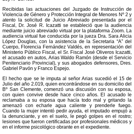
Recibidas las actuaciones del Juzgado de Instrucción de
Violencia de Género y Protección Integral de Menores Nº 2 y
atento la solicitud de Juicio Abreviado presentada por el
Fiscal, Dr. José R. Icazatti se estableció que la audiencia
mediante juicio abreviado virtual por la plataforma Zoom.
La
audiencia virtual fue conducida por la jueza Dra.
Sara Alicia
López Douglas, con la asistencia de la Secretaria “A” del
Cuerpo, Florencia Fernández Valdés, en representación del
Ministerio Público Fiscal, el Sr. Fiscal José Oliveros Icazatti,
el acusado en autos, Arias Waldo Ramón (desde el Servicio
Penitenciario Provincial), y sus abogados defensores, Dres.
Gabriel Pavón y Franco Espejo.
El hecho que se le imputa al señor Arias sucedió el 15 de
Julio del año 2.019, quien encontrándose en su domicilio del
Bº San Clemente, comenzó una discusión con su esposa,
con quien convive desde hace cinco años. El acusado le
reclamaba a su esposa que hacía todo mal y gritando la
amenazó con echarle agua caliente y prenderle fuego.
Cuando la mujer intentó pedir ayuda, el imputado empujó a
la denunciante, y en el suelo, le pegó golpes en el rostro;
lesiones que fueron certificadas por profesionales médicos y
en el informe psicológico obrante en el expediente.