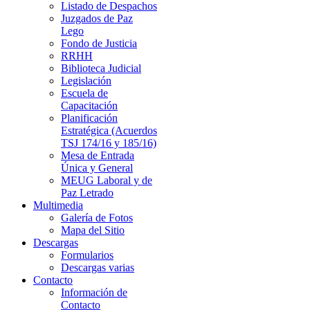
Listado de Despachos
Juzgados de Paz
Lego
Fondo de Justicia
RRHH
Biblioteca Judicial
Legislación
Escuela de
Capacitación
Planificación
Estratégica (Acuerdos
TSJ 174/16 y 185/16)
Mesa de Entrada
Única y General
MEUG Laboral y de
Paz Letrado
Multimedia
Galería de Fotos
Mapa del Sitio
Descargas
Formularios
Descargas varias
Contacto
Información de
Contacto