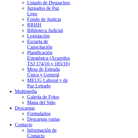
Listado de Despachos
Juzgados de Paz
Lego
Fondo de Justicia
RRHH
Biblioteca Judicial
Legislación
Escuela de
Capacitación
Planificación
Estratégica (Acuerdos
TSJ 174/16 y 185/16)
Mesa de Entrada
Única y General
MEUG Laboral y de
Paz Letrado
Multimedia
Galería de Fotos
Mapa del Sitio
Descargas
Formularios
Descargas varias
Contacto
Información de
Contacto