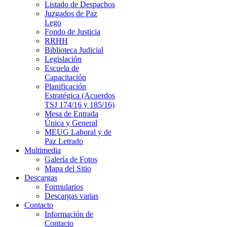
Listado de Despachos
Juzgados de Paz
Lego
Fondo de Justicia
RRHH
Biblioteca Judicial
Legislación
Escuela de
Capacitación
Planificación
Estratégica (Acuerdos
TSJ 174/16 y 185/16)
Mesa de Entrada
Única y General
MEUG Laboral y de
Paz Letrado
Multimedia
Galería de Fotos
Mapa del Sitio
Descargas
Formularios
Descargas varias
Contacto
Información de
Contacto