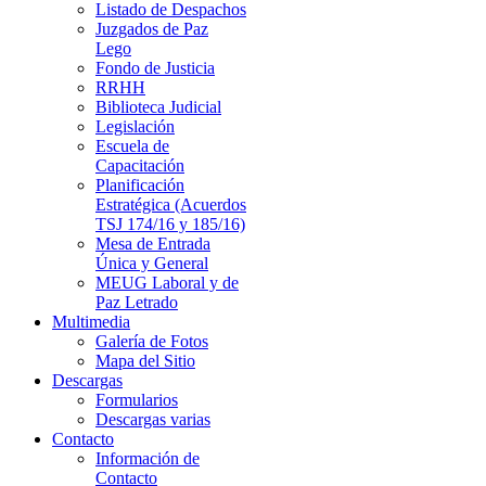
Listado de Despachos
Juzgados de Paz
Lego
Fondo de Justicia
RRHH
Biblioteca Judicial
Legislación
Escuela de
Capacitación
Planificación
Estratégica (Acuerdos
TSJ 174/16 y 185/16)
Mesa de Entrada
Única y General
MEUG Laboral y de
Paz Letrado
Multimedia
Galería de Fotos
Mapa del Sitio
Descargas
Formularios
Descargas varias
Contacto
Información de
Contacto