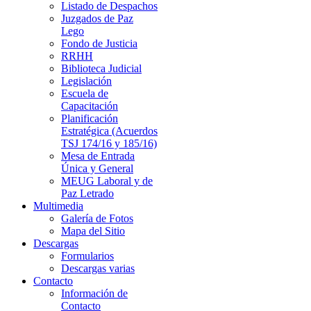
Listado de Despachos
Juzgados de Paz
Lego
Fondo de Justicia
RRHH
Biblioteca Judicial
Legislación
Escuela de
Capacitación
Planificación
Estratégica (Acuerdos
TSJ 174/16 y 185/16)
Mesa de Entrada
Única y General
MEUG Laboral y de
Paz Letrado
Multimedia
Galería de Fotos
Mapa del Sitio
Descargas
Formularios
Descargas varias
Contacto
Información de
Contacto