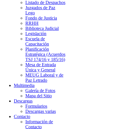
Listado de Despachos
Juzgados de Paz
Lego
Fondo de Justicia
RRHH
Biblioteca Judicial
Legislación
Escuela de
Capacitación
Planificación
Estratégica (Acuerdos
TSJ 174/16 y 185/16)
Mesa de Entrada
Única y General
MEUG Laboral y de
Paz Letrado
Multimedia
Galería de Fotos
Mapa del Sitio
Descargas
Formularios
Descargas varias
Contacto
Información de
Contacto