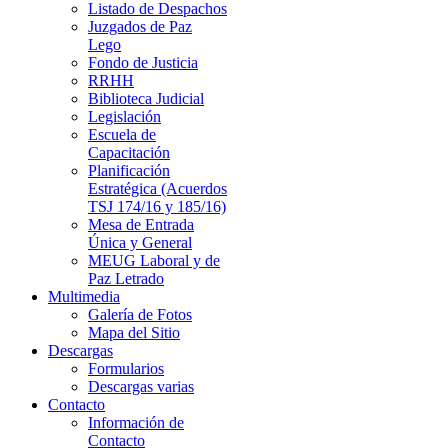
Listado de Despachos
Juzgados de Paz
Lego
Fondo de Justicia
RRHH
Biblioteca Judicial
Legislación
Escuela de
Capacitación
Planificación
Estratégica (Acuerdos
TSJ 174/16 y 185/16)
Mesa de Entrada
Única y General
MEUG Laboral y de
Paz Letrado
Multimedia
Galería de Fotos
Mapa del Sitio
Descargas
Formularios
Descargas varias
Contacto
Información de
Contacto