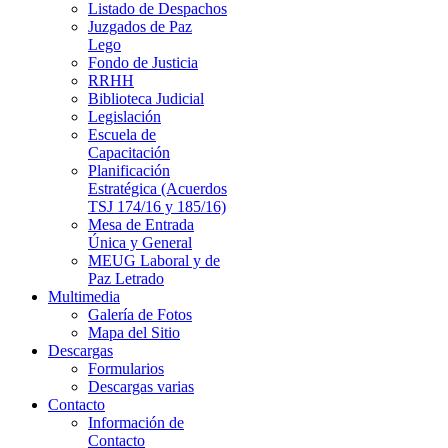
Listado de Despachos
Juzgados de Paz
Lego
Fondo de Justicia
RRHH
Biblioteca Judicial
Legislación
Escuela de
Capacitación
Planificación
Estratégica (Acuerdos
TSJ 174/16 y 185/16)
Mesa de Entrada
Única y General
MEUG Laboral y de
Paz Letrado
Multimedia
Galería de Fotos
Mapa del Sitio
Descargas
Formularios
Descargas varias
Contacto
Información de
Contacto