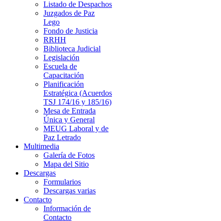
Listado de Despachos
Juzgados de Paz
Lego
Fondo de Justicia
RRHH
Biblioteca Judicial
Legislación
Escuela de
Capacitación
Planificación
Estratégica (Acuerdos
TSJ 174/16 y 185/16)
Mesa de Entrada
Única y General
MEUG Laboral y de
Paz Letrado
Multimedia
Galería de Fotos
Mapa del Sitio
Descargas
Formularios
Descargas varias
Contacto
Información de
Contacto