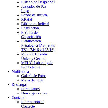
Listado de Despachos
Juzgados de Paz
Lego
Fondo de Justicia
RRHH
Biblioteca Judicial
Legislación
Escuela de
Capacitación
Planificación
Estratégica (Acuerdos
TSJ 174/16 y 185/16)
Mesa de Entrada
Única y General
MEUG Laboral y de
Paz Letrado
Multimedia
Galería de Fotos
Mapa del Sitio
Descargas
Formularios
Descargas varias
Contacto
Información de
Contacto