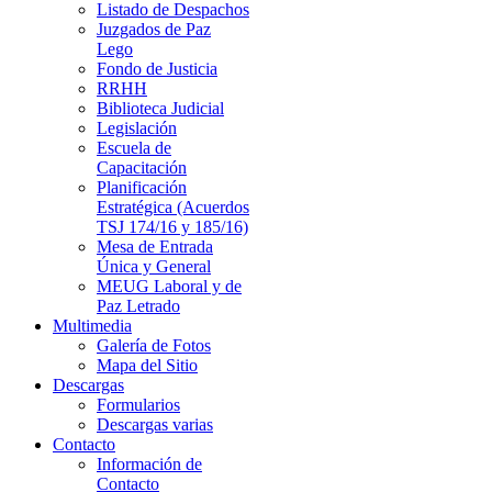
Listado de Despachos
Juzgados de Paz
Lego
Fondo de Justicia
RRHH
Biblioteca Judicial
Legislación
Escuela de
Capacitación
Planificación
Estratégica (Acuerdos
TSJ 174/16 y 185/16)
Mesa de Entrada
Única y General
MEUG Laboral y de
Paz Letrado
Multimedia
Galería de Fotos
Mapa del Sitio
Descargas
Formularios
Descargas varias
Contacto
Información de
Contacto