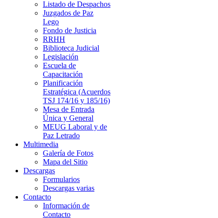
Listado de Despachos
Juzgados de Paz
Lego
Fondo de Justicia
RRHH
Biblioteca Judicial
Legislación
Escuela de
Capacitación
Planificación
Estratégica (Acuerdos
TSJ 174/16 y 185/16)
Mesa de Entrada
Única y General
MEUG Laboral y de
Paz Letrado
Multimedia
Galería de Fotos
Mapa del Sitio
Descargas
Formularios
Descargas varias
Contacto
Información de
Contacto