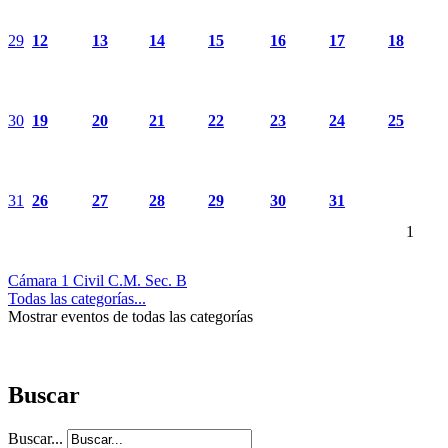
29
12
13
14
15
16
17
18
30
19
20
21
22
23
24
25
31
26
27
28
29
30
31
1
Cámara 1 Civil C.M. Sec. B
Todas las categorías...
Mostrar eventos de todas las categorías
Buscar
Buscar...