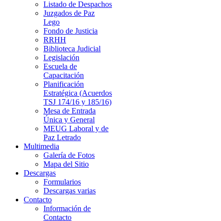
Listado de Despachos
Juzgados de Paz
Lego
Fondo de Justicia
RRHH
Biblioteca Judicial
Legislación
Escuela de
Capacitación
Planificación
Estratégica (Acuerdos
TSJ 174/16 y 185/16)
Mesa de Entrada
Única y General
MEUG Laboral y de
Paz Letrado
Multimedia
Galería de Fotos
Mapa del Sitio
Descargas
Formularios
Descargas varias
Contacto
Información de
Contacto