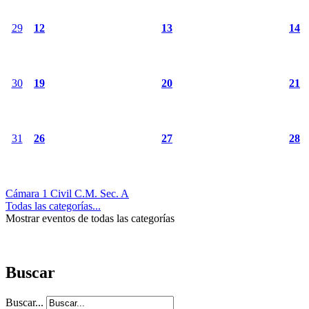
29
12
13
14
30
19
20
21
31
26
27
28
Cámara 1 Civil C.M. Sec. A
Todas las categorías...
Mostrar eventos de todas las categorías
Buscar
Buscar...