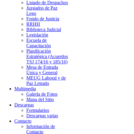
Listado de Despachos
Juzgados de Paz
Lego
Fondo de Justicia
RRHH
Biblioteca Judicial
Legislación
Escuela de
Capacitación
Planificación
Estratégica (Acuerdos
TSJ 174/16 y 185/16)
Mesa de Entrada
Única y General
MEUG Laboral y de
Paz Letrado
Multimedia
Galería de Fotos
Mapa del Sitio
Descargas
Formularios
Descargas varias
Contacto
Información de
Contacto