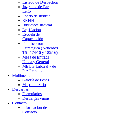
Listado de Despachos
Juzgados de Paz
Lego
Fondo de Justicia
RRHH
Biblioteca Judicial
Legislación
Escuela de
Capacitación
Planificación
Estratégica (Acuerdos
TSJ 174/16 y 185/16)
Mesa de Entrada
Única y General
MEUG Laboral y de
Paz Letrado
Multimedia
Galería de Fotos
Mapa del Sitio
Descargas
Formularios
Descargas varias
Contacto
Información de
Contacto