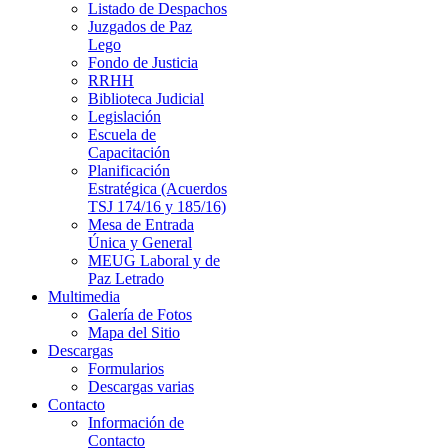
Listado de Despachos
Juzgados de Paz
Lego
Fondo de Justicia
RRHH
Biblioteca Judicial
Legislación
Escuela de
Capacitación
Planificación
Estratégica (Acuerdos
TSJ 174/16 y 185/16)
Mesa de Entrada
Única y General
MEUG Laboral y de
Paz Letrado
Multimedia
Galería de Fotos
Mapa del Sitio
Descargas
Formularios
Descargas varias
Contacto
Información de
Contacto