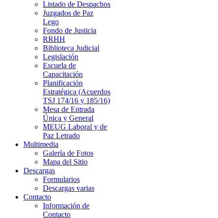
Listado de Despachos
Juzgados de Paz
Lego
Fondo de Justicia
RRHH
Biblioteca Judicial
Legislación
Escuela de
Capacitación
Planificación
Estratégica (Acuerdos
TSJ 174/16 y 185/16)
Mesa de Entrada
Única y General
MEUG Laboral y de
Paz Letrado
Multimedia
Galería de Fotos
Mapa del Sitio
Descargas
Formularios
Descargas varias
Contacto
Información de
Contacto