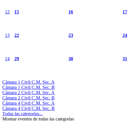
12
15
16
17
13
22
23
24
14
29
30
31
Cámara 1 Civil C.M. Sec. A
Cámara 1 Civil C.M. Sec. B
Cámara 2 Civil C.M. Sec. A
Cámara 2 Civil C.M. Sec. B
Cámara 4 Civil C.M. Sec. A
Cámara 4 Civil C.M. Sec. B
Todas las categorías...
Mostrar eventos de todas las categorías