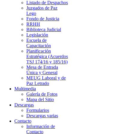
Listado de Despachos
Juzgados de Paz
Lego
Fondo de Justicia
RRHH
Biblioteca Judicial
Legislación
Escuela de
Capacitación
Planificación
Estratégica (Acuerdos
TSJ 174/16 y 185/16)
Mesa de Entrada
Única y General
MEUG Laboral y de
Paz Letrado
Multimedia
Galería de Fotos
Mapa del Sitio
Descargas
Formularios
Descargas varias
Contacto
Información de
Contacto