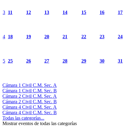
3
11
12
13
14
15
16
17
4
18
19
20
21
22
23
24
5
25
26
27
28
29
30
31
Cámara 1 Civil C.M. Sec. A
Cámara 1 Civil C.M. Sec. B
Cámara 2 Civil C.M. Sec. A
Cámara 2 Civil C.M. Sec. B
Cámara 4 Civil C.M. Sec. A
Cámara 4 Civil C.M. Sec. B
Todas las categorías...
Mostrar eventos de todas las categorías