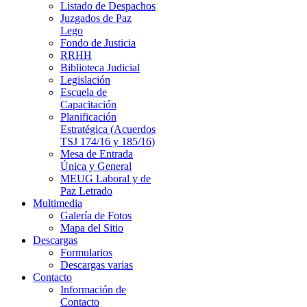
Listado de Despachos
Juzgados de Paz
Lego
Fondo de Justicia
RRHH
Biblioteca Judicial
Legislación
Escuela de
Capacitación
Planificación
Estratégica (Acuerdos
TSJ 174/16 y 185/16)
Mesa de Entrada
Única y General
MEUG Laboral y de
Paz Letrado
Multimedia
Galería de Fotos
Mapa del Sitio
Descargas
Formularios
Descargas varias
Contacto
Información de
Contacto