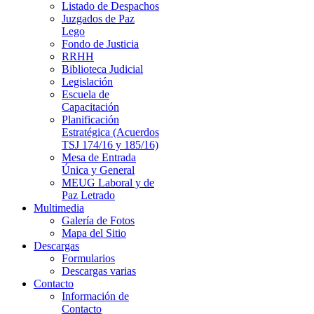
Listado de Despachos
Juzgados de Paz
Lego
Fondo de Justicia
RRHH
Biblioteca Judicial
Legislación
Escuela de
Capacitación
Planificación
Estratégica (Acuerdos
TSJ 174/16 y 185/16)
Mesa de Entrada
Única y General
MEUG Laboral y de
Paz Letrado
Multimedia
Galería de Fotos
Mapa del Sitio
Descargas
Formularios
Descargas varias
Contacto
Información de
Contacto