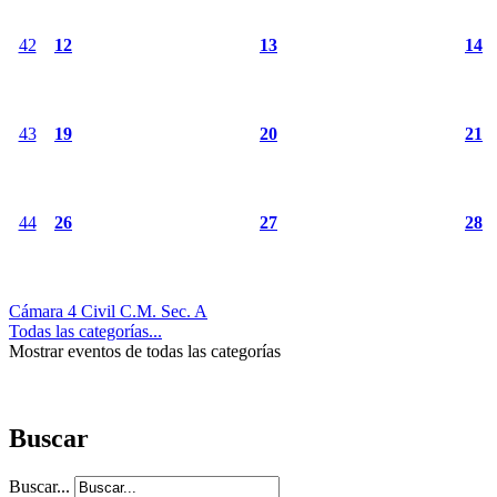
42
12
13
14
43
19
20
21
44
26
27
28
Cámara 4 Civil C.M. Sec. A
Todas las categorías...
Mostrar eventos de todas las categorías
Buscar
Buscar...