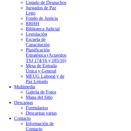
Listado de Despachos
Juzgados de Paz
Lego
Fondo de Justicia
RRHH
Biblioteca Judicial
Legislación
Escuela de
Capacitación
Planificación
Estratégica (Acuerdos
TSJ 174/16 y 185/16)
Mesa de Entrada
Única y General
MEUG Laboral y de
Paz Letrado
Multimedia
Galería de Fotos
Mapa del Sitio
Descargas
Formularios
Descargas varias
Contacto
Información de
Contacto