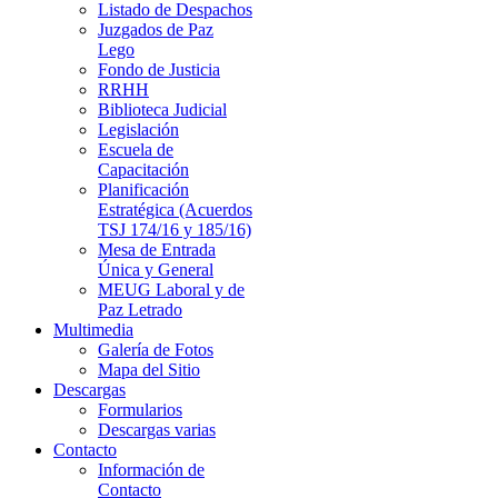
Listado de Despachos
Juzgados de Paz
Lego
Fondo de Justicia
RRHH
Biblioteca Judicial
Legislación
Escuela de
Capacitación
Planificación
Estratégica (Acuerdos
TSJ 174/16 y 185/16)
Mesa de Entrada
Única y General
MEUG Laboral y de
Paz Letrado
Multimedia
Galería de Fotos
Mapa del Sitio
Descargas
Formularios
Descargas varias
Contacto
Información de
Contacto