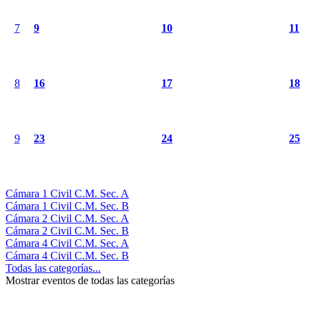
7
9
10
11
8
16
17
18
9
23
24
25
Cámara 1 Civil C.M. Sec. A
Cámara 1 Civil C.M. Sec. B
Cámara 2 Civil C.M. Sec. A
Cámara 2 Civil C.M. Sec. B
Cámara 4 Civil C.M. Sec. A
Cámara 4 Civil C.M. Sec. B
Todas las categorías...
Mostrar eventos de todas las categorías