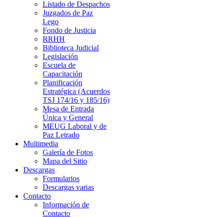
Listado de Despachos
Juzgados de Paz
Lego
Fondo de Justicia
RRHH
Biblioteca Judicial
Legislación
Escuela de
Capacitación
Planificación
Estratégica (Acuerdos
TSJ 174/16 y 185/16)
Mesa de Entrada
Única y General
MEUG Laboral y de
Paz Letrado
Multimedia
Galería de Fotos
Mapa del Sitio
Descargas
Formularios
Descargas varias
Contacto
Información de
Contacto