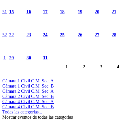
51
15
16
17
18
19
20
21
52
22
23
24
25
26
27
28
1
29
30
31
1
2
3
4
Cámara 1 Civil C.M. Sec. A
Cámara 1 Civil C.M. Sec. B
Cámara 2 Civil C.M. Sec. A
Cámara 2 Civil C.M. Sec. B
Cámara 4 Civil C.M. Sec. A
Cámara 4 Civil C.M. Sec. B
Todas las categorías...
Mostrar eventos de todas las categorías