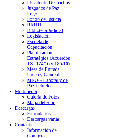
Listado de Despachos
Juzgados de Paz
Lego
Fondo de Justicia
RRHH
Biblioteca Judicial
Legislación
Escuela de
Capacitación
Planificación
Estratégica (Acuerdos
TSJ 174/16 y 185/16)
Mesa de Entrada
Única y General
MEUG Laboral y de
Paz Letrado
Multimedia
Galería de Fotos
Mapa del Sitio
Descargas
Formularios
Descargas varias
Contacto
Información de
Contacto