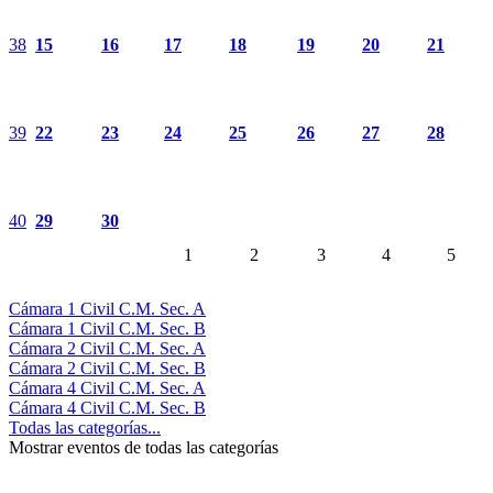
38
15
16
17
18
19
20
21
39
22
23
24
25
26
27
28
40
29
30
1
2
3
4
5
Cámara 1 Civil C.M. Sec. A
Cámara 1 Civil C.M. Sec. B
Cámara 2 Civil C.M. Sec. A
Cámara 2 Civil C.M. Sec. B
Cámara 4 Civil C.M. Sec. A
Cámara 4 Civil C.M. Sec. B
Todas las categorías...
Mostrar eventos de todas las categorías