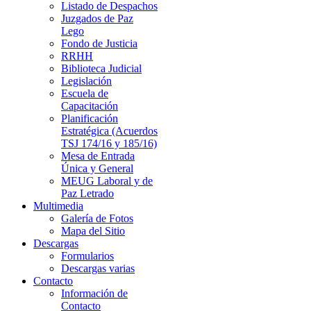
Listado de Despachos
Juzgados de Paz
Lego
Fondo de Justicia
RRHH
Biblioteca Judicial
Legislación
Escuela de
Capacitación
Planificación
Estratégica (Acuerdos
TSJ 174/16 y 185/16)
Mesa de Entrada
Única y General
MEUG Laboral y de
Paz Letrado
Multimedia
Galería de Fotos
Mapa del Sitio
Descargas
Formularios
Descargas varias
Contacto
Información de
Contacto