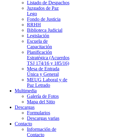
Listado de Despachos
Juzgados de Paz
Lego
Fondo de Justicia
RRHH
Biblioteca Judicial
Legislación
Escuela de
Capacitación
Planificación
Estratégica (Acuerdos
TSJ 174/16 y 185/16)
Mesa de Entrada
Única y General
MEUG Laboral y de
Paz Letrado
Multimedia
Galería de Fotos
Mapa del Sitio
Descargas
Formularios
Descargas varias
Contacto
Información de
Contacto