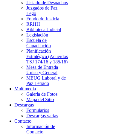
Listado de Despachos
Juzgados de Paz
Lego
Fondo de Justicia
RRHH
Biblioteca Judicial
Legislación
Escuela de
Capacitación
Planificación
Estratégica (Acuerdos
TSJ 174/16 y 185/16)
Mesa de Entrada
Única y General
MEUG Laboral y de
Paz Letrado
Multimedia
Galería de Fotos
Mapa del Sitio
Descargas
Formularios
Descargas varias
Contacto
Información de
Contacto