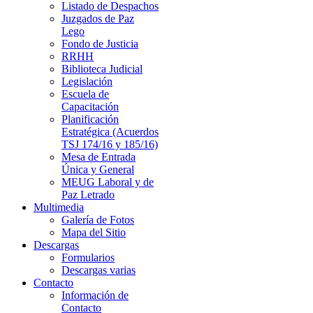
Listado de Despachos
Juzgados de Paz
Lego
Fondo de Justicia
RRHH
Biblioteca Judicial
Legislación
Escuela de
Capacitación
Planificación
Estratégica (Acuerdos
TSJ 174/16 y 185/16)
Mesa de Entrada
Única y General
MEUG Laboral y de
Paz Letrado
Multimedia
Galería de Fotos
Mapa del Sitio
Descargas
Formularios
Descargas varias
Contacto
Información de
Contacto