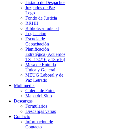
Listado de Despachos
Juzgados de Paz
Lego
Fondo de Justicia
RRHH
Biblioteca Judicial
Legislación
Escuela de
Capacitación
Planificación
Estratégica (Acuerdos
TSJ 174/16 y 185/16)
Mesa de Entrada
Única y General
MEUG Laboral y de
Paz Letrado
Multimedia
Galería de Fotos
Mapa del Sitio
Descargas
Formularios
Descargas varias
Contacto
Información de
Contacto