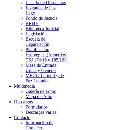
Listado de Despachos
Juzgados de Paz
Lego
Fondo de Justicia
RRHH
Biblioteca Judicial
Legislación
Escuela de
Capacitación
Planificación
Estratégica (Acuerdos
TSJ 174/16 y 185/16)
Mesa de Entrada
Única y General
MEUG Laboral y de
Paz Letrado
Multimedia
Galería de Fotos
Mapa del Sitio
Descargas
Formularios
Descargas varias
Contacto
Información de
Contacto