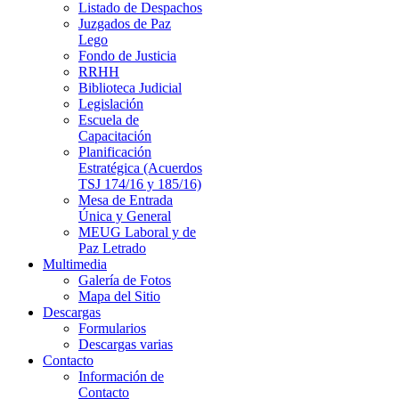
Listado de Despachos
Juzgados de Paz
Lego
Fondo de Justicia
RRHH
Biblioteca Judicial
Legislación
Escuela de
Capacitación
Planificación
Estratégica (Acuerdos
TSJ 174/16 y 185/16)
Mesa de Entrada
Única y General
MEUG Laboral y de
Paz Letrado
Multimedia
Galería de Fotos
Mapa del Sitio
Descargas
Formularios
Descargas varias
Contacto
Información de
Contacto