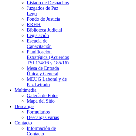
Listado de Despachos
Juzgados de Paz
Lego
Fondo de Justicia
RRHH
Biblioteca Judicial
Legislación
Escuela de
Capacitación
Planificación
Estratégica (Acuerdos
TSJ 174/16 y 185/16)
Mesa de Entrada
Única y General
MEUG Laboral y de
Paz Letrado
Multimedia
Galería de Fotos
Mapa del Sitio
Descargas
Formularios
Descargas varias
Contacto
Información de
Contacto