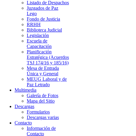
Listado de Despachos
Juzgados de Paz
Lego
Fondo de Justicia
RRHH
Biblioteca Judicial
Legislación
Escuela de
Capacitación
Planificación
Estratégica (Acuerdos
TSJ 174/16 y 185/16)
Mesa de Entrada
Única y General
MEUG Laboral y de
Paz Letrado
Multimedia
Galería de Fotos
Mapa del Sitio
Descargas
Formularios
Descargas varias
Contacto
Información de
Contacto