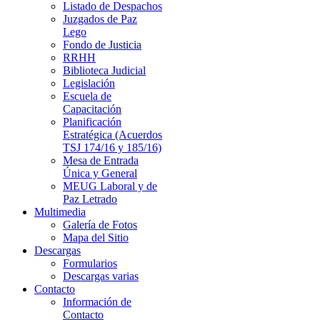
Listado de Despachos
Juzgados de Paz
Lego
Fondo de Justicia
RRHH
Biblioteca Judicial
Legislación
Escuela de
Capacitación
Planificación
Estratégica (Acuerdos
TSJ 174/16 y 185/16)
Mesa de Entrada
Única y General
MEUG Laboral y de
Paz Letrado
Multimedia
Galería de Fotos
Mapa del Sitio
Descargas
Formularios
Descargas varias
Contacto
Información de
Contacto