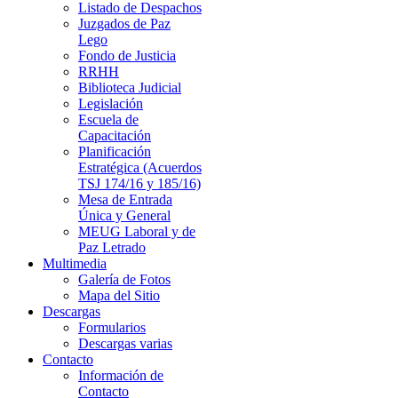
Listado de Despachos
Juzgados de Paz
Lego
Fondo de Justicia
RRHH
Biblioteca Judicial
Legislación
Escuela de
Capacitación
Planificación
Estratégica (Acuerdos
TSJ 174/16 y 185/16)
Mesa de Entrada
Única y General
MEUG Laboral y de
Paz Letrado
Multimedia
Galería de Fotos
Mapa del Sitio
Descargas
Formularios
Descargas varias
Contacto
Información de
Contacto