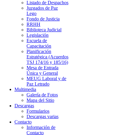
Listado de Despachos
Juzgados de Paz
Lego
Fondo de Justicia
RRHH
Biblioteca Judicial
Legislación
Escuela de
Capacitación
Planificación
Estratégica (Acuerdos
TSJ 174/16 y 185/16)
Mesa de Entrada
Única y General
MEUG Laboral y de
Paz Letrado
Multimedia
Galería de Fotos
Mapa del Sitio
Descargas
Formularios
Descargas varias
Contacto
Información de
Contacto