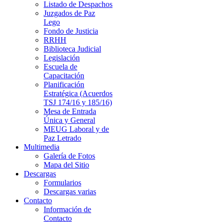
Listado de Despachos
Juzgados de Paz
Lego
Fondo de Justicia
RRHH
Biblioteca Judicial
Legislación
Escuela de
Capacitación
Planificación
Estratégica (Acuerdos
TSJ 174/16 y 185/16)
Mesa de Entrada
Única y General
MEUG Laboral y de
Paz Letrado
Multimedia
Galería de Fotos
Mapa del Sitio
Descargas
Formularios
Descargas varias
Contacto
Información de
Contacto