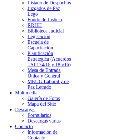
Listado de Despachos
Juzgados de Paz
Lego
Fondo de Justicia
RRHH
Biblioteca Judicial
Legislación
Escuela de
Capacitación
Planificación
Estratégica (Acuerdos
TSJ 174/16 y 185/16)
Mesa de Entrada
Única y General
MEUG Laboral y de
Paz Letrado
Multimedia
Galería de Fotos
Mapa del Sitio
Descargas
Formularios
Descargas varias
Contacto
Información de
Contacto