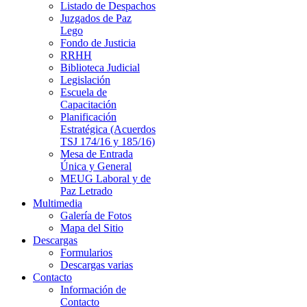
Listado de Despachos
Juzgados de Paz
Lego
Fondo de Justicia
RRHH
Biblioteca Judicial
Legislación
Escuela de
Capacitación
Planificación
Estratégica (Acuerdos
TSJ 174/16 y 185/16)
Mesa de Entrada
Única y General
MEUG Laboral y de
Paz Letrado
Multimedia
Galería de Fotos
Mapa del Sitio
Descargas
Formularios
Descargas varias
Contacto
Información de
Contacto