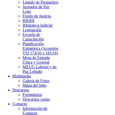
Listado de Despachos
Juzgados de Paz
Lego
Fondo de Justicia
RRHH
Biblioteca Judicial
Legislación
Escuela de
Capacitación
Planificación
Estratégica (Acuerdos
TSJ 174/16 y 185/16)
Mesa de Entrada
Única y General
MEUG Laboral y de
Paz Letrado
Multimedia
Galería de Fotos
Mapa del Sitio
Descargas
Formularios
Descargas varias
Contacto
Información de
Contacto