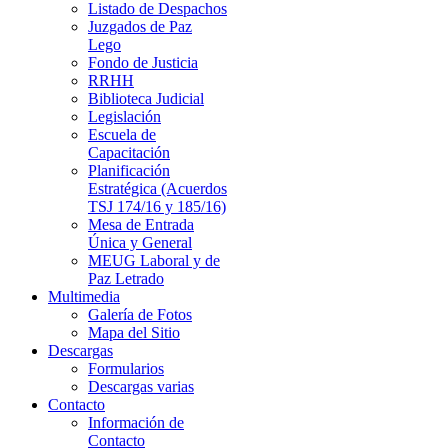
Listado de Despachos
Juzgados de Paz
Lego
Fondo de Justicia
RRHH
Biblioteca Judicial
Legislación
Escuela de
Capacitación
Planificación
Estratégica (Acuerdos
TSJ 174/16 y 185/16)
Mesa de Entrada
Única y General
MEUG Laboral y de
Paz Letrado
Multimedia
Galería de Fotos
Mapa del Sitio
Descargas
Formularios
Descargas varias
Contacto
Información de
Contacto