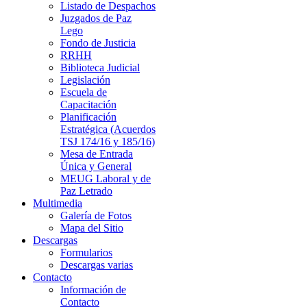
Listado de Despachos
Juzgados de Paz
Lego
Fondo de Justicia
RRHH
Biblioteca Judicial
Legislación
Escuela de
Capacitación
Planificación
Estratégica (Acuerdos
TSJ 174/16 y 185/16)
Mesa de Entrada
Única y General
MEUG Laboral y de
Paz Letrado
Multimedia
Galería de Fotos
Mapa del Sitio
Descargas
Formularios
Descargas varias
Contacto
Información de
Contacto