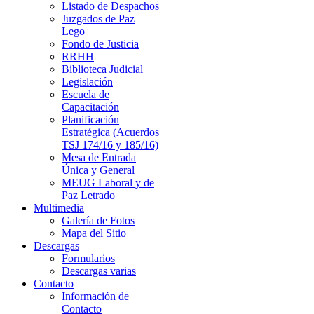
Listado de Despachos
Juzgados de Paz
Lego
Fondo de Justicia
RRHH
Biblioteca Judicial
Legislación
Escuela de
Capacitación
Planificación
Estratégica (Acuerdos
TSJ 174/16 y 185/16)
Mesa de Entrada
Única y General
MEUG Laboral y de
Paz Letrado
Multimedia
Galería de Fotos
Mapa del Sitio
Descargas
Formularios
Descargas varias
Contacto
Información de
Contacto