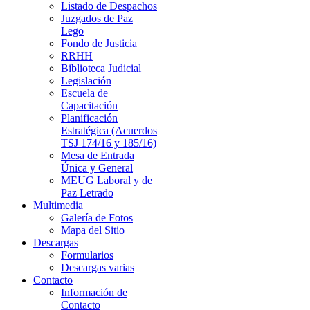
Listado de Despachos
Juzgados de Paz
Lego
Fondo de Justicia
RRHH
Biblioteca Judicial
Legislación
Escuela de
Capacitación
Planificación
Estratégica (Acuerdos
TSJ 174/16 y 185/16)
Mesa de Entrada
Única y General
MEUG Laboral y de
Paz Letrado
Multimedia
Galería de Fotos
Mapa del Sitio
Descargas
Formularios
Descargas varias
Contacto
Información de
Contacto