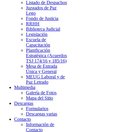
Listado de Despachos
Juzgados de Paz
Lego
Fondo de Justicia
RRHH
Biblioteca Judicial
Legislación
Escuela de
Capacitación
Planificación
Estratégica (Acuerdos
TSJ 174/16 y 185/16)
Mesa de Entrada
Única y General
MEUG Laboral y de
Paz Letrado
Multimedia
Galería de Fotos
Mapa del Sitio
Descargas
Formularios
Descargas varias
Contacto
Información de
Contacto