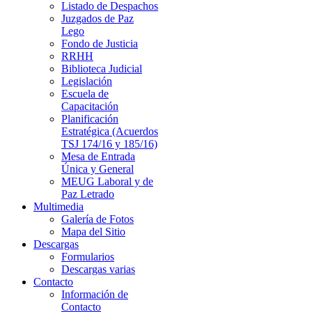
Listado de Despachos
Juzgados de Paz
Lego
Fondo de Justicia
RRHH
Biblioteca Judicial
Legislación
Escuela de
Capacitación
Planificación
Estratégica (Acuerdos
TSJ 174/16 y 185/16)
Mesa de Entrada
Única y General
MEUG Laboral y de
Paz Letrado
Multimedia
Galería de Fotos
Mapa del Sitio
Descargas
Formularios
Descargas varias
Contacto
Información de
Contacto