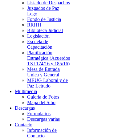
Listado de Despachos
Juzgados de Paz
Lego
Fondo de Justicia
RRHH
Biblioteca Judicial
Legislación
Escuela de
Capacitación
Planificación
Estratégica (Acuerdos
TSJ 174/16 y 185/16)
Mesa de Entrada
Única y General
MEUG Laboral y de
Paz Letrado
Multimedia
Galería de Fotos
Mapa del Sitio
Descargas
Formularios
Descargas varias
Contacto
Información de
Contacto